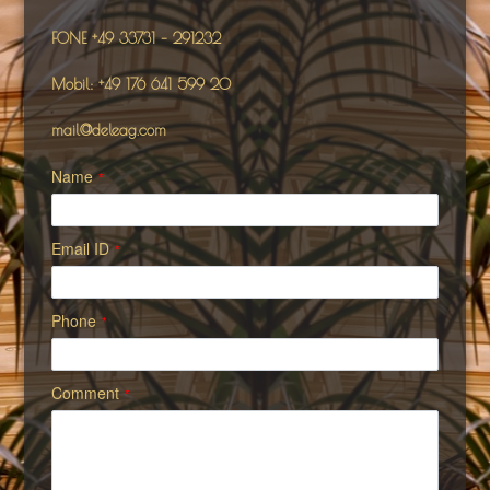
FONE +49 33731 – 291232
Mobil: +49 176 641 599 20
mail@deleag.com
Name
*
Email ID
*
Phone
*
Comment
*