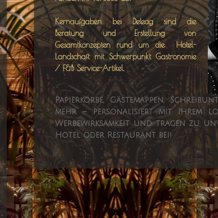
Kernaufgaben bei Deleag sind die
Beratung und Erstellung von
Gesamtkonzepten rund um die Hotel-
Landschaft mit Schwerpunkt Gastronomie
/ F&B Service-Artikel.
Papierkörbe, Gästemappen, Schreibun
mehr – personalisiert mit Ihrem 
Werbewirksamkeit und tragen zu un
Hotel oder Restaurant bei!