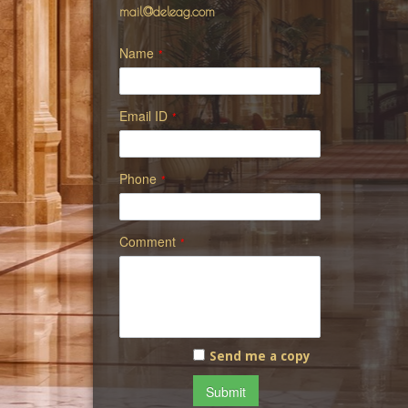
mail@deleag.com
Name
*
Email ID
*
Phone
*
Comment
*
Send me a copy
Submit