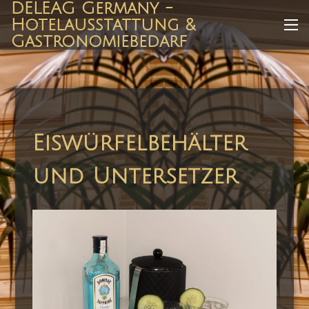
DELEAG Germany -
Zum
Hotelausstattung &
Inhalt
Me
Gastronomiebedarf
springen
Eiswürfelbehälter
und Untersetzer