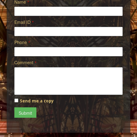
Name
*
Email ID
*
Phone
*
Comment
*
Send me a copy
Submit