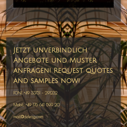
Jetzt unverbindlich
Angebote und Muster
anfragen! Request quotes
and samples now!
FONE +49 33731 – 291232
Mobil: +49 176 641 599 20
mail@deleag.com