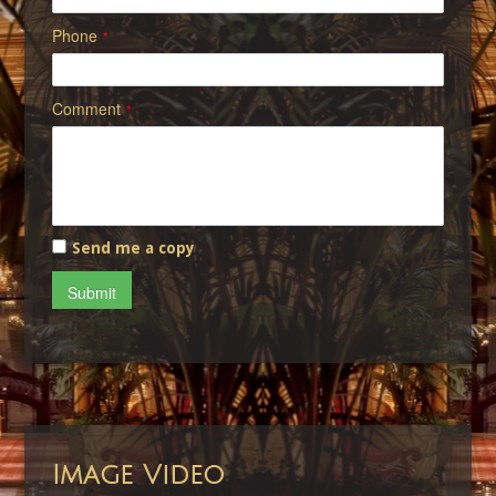
Phone
*
Comment
*
Send me a copy
Submit
Image Video