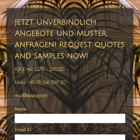
Jetzt unverbindlich
Angebote und Muster
anfragen! Request quotes
and samples now!
FONE +49 33731 – 291232
Mobil: +49 176 641 599 20
mail@deleag.com
Name
*
Email ID
*