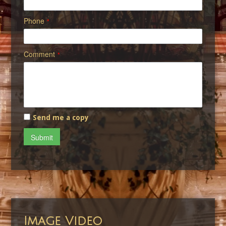
Phone
*
Comment
*
Send me a copy
Submit
Image Video