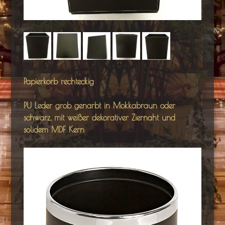
Papierkorb rechteckig
PU Leder grob genarbt in Mokkabraun oder
schwarz, mit weißer dekorativer Ziernaht und
solidem MDF Kern