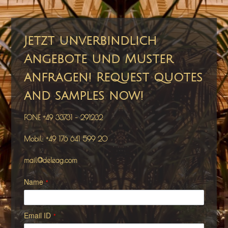
Jetzt unverbindlich
Angebote und Muster
anfragen! Request quotes
and samples now!
FONE +49 33731 – 291232
Mobil: +49 176 641 599 20
mail@deleag.com
Name
*
Email ID
*