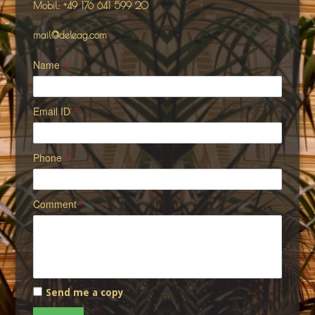
Mobil: +49 176 641 599 20
mail@deleag.com
Name
*
Email ID
*
Phone
*
Comment
*
Send me a copy