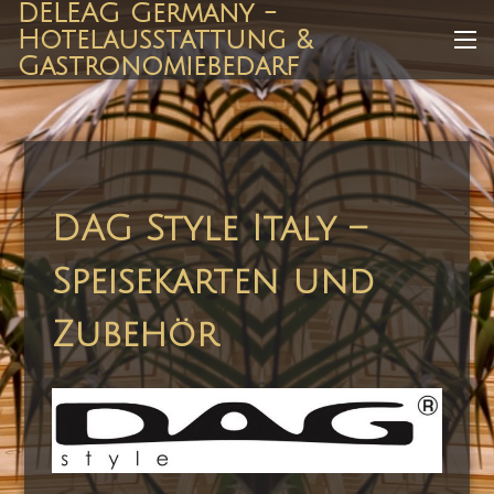
DELEAG Germany -
Zum
Hotelausstattung &
Inhalt
Me
Gastronomiebedarf
springen
DAG Style Italy –
Speisekarten und
Zubehör