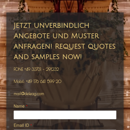
Jetzt unverbindlich
Angebote und Muster
anfragen! Request quotes
and samples now!
FONE +49 33731 – 291232
Mobil: +49 176 641 599 20
mail@deleag.com
Name
*
Email ID
*