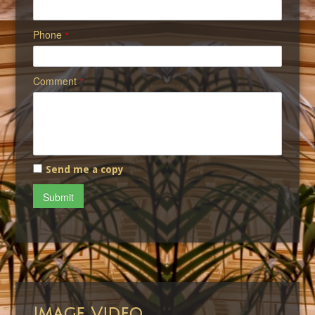
Phone
*
Comment
*
Send me a copy
Submit
Image Video