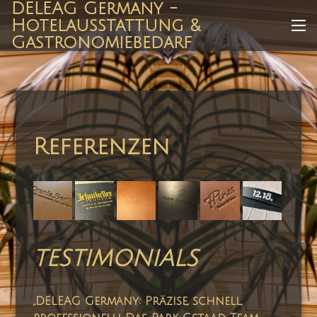
DELEAG Germany -
Zum
Hotelausstattung &
Inhalt
Me
Gastronomiebedarf
springen
Referenzen
TESTIMONIALS
„DELEAG Germany: Präzise, schnell,