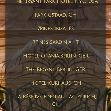
The Bryant Park Hotel NYC, USA
Park Gstaad, CH
7Pines Ibiza, ES
7Pines Sardinia, IT
Hotel Orania.Berlin
, GER
The Regent Berlin, GER
Hotel Kurhaus, CH
La Réserve Eden au Lac Zurich,
CH