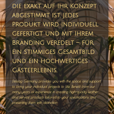
die exakt auf Ihr Konzept
abgestimmt ist. Jedes
Produkt wird individuell
gefertigt und mit Ihrem
Branding veredelt – für
ein stimmiges Gesamtbild
und ein hochwertiges
Gästeerlebnis.
Deleag Germany provides you with the space and support
to bring your individual projects to life. Benefit from our
many years of experience in creating high-quality leather
and service products tailored to your specifications and
presenting them with distinction