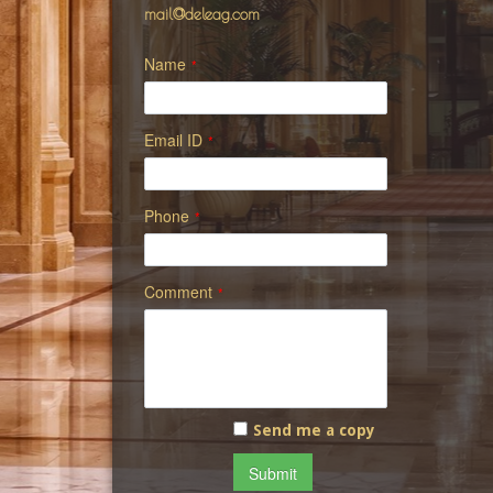
mail@deleag.com
Name
*
Email ID
*
Phone
*
Comment
*
Send me a copy
Submit