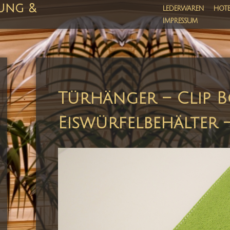
ung &
LEDERWAREN
HOTE
IMPRESSUM
Türhänger – Clip B
Eiswürfelbehälter 