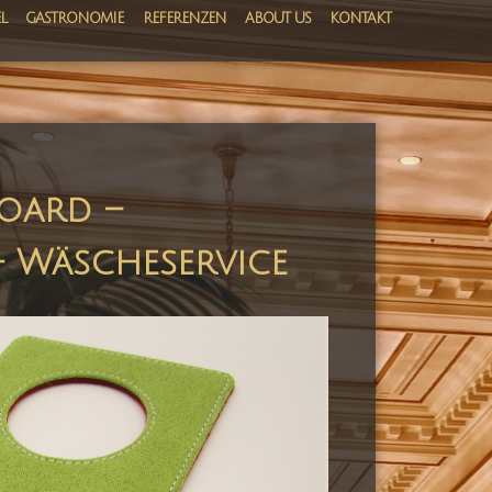
L
GASTRONOMIE
REFERENZEN
ABOUT US
KONTAKT
oard –
– Wäscheservice