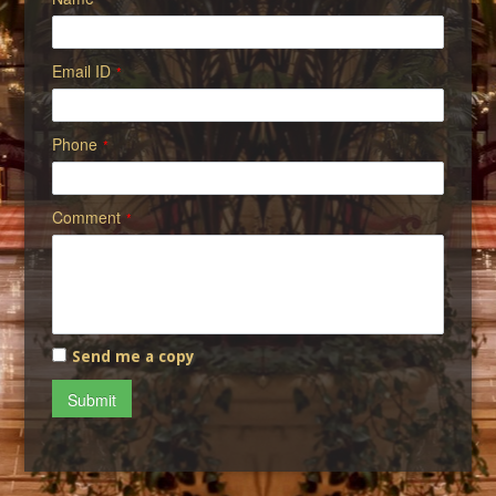
Email ID
*
Phone
*
Comment
*
Send me a copy
Submit