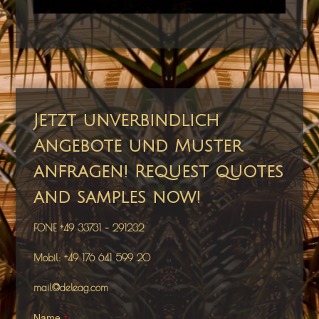
Jetzt unverbindlich
Angebote und Muster
anfragen! Request quotes
and samples now!
FONE +49 33731 – 291232
Mobil: +49 176 641 599 20
mail@deleag.com
Name
*